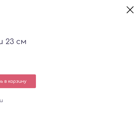
и 23 см
 в корзину
и