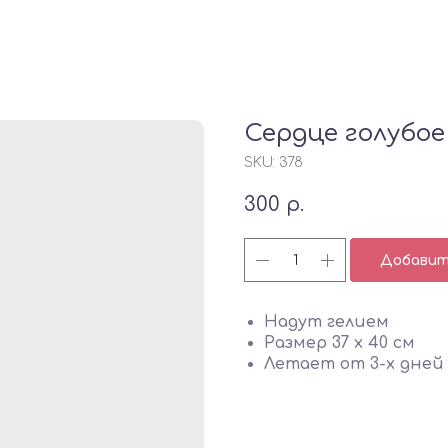
Сердце голубое
SKU:
378
300
р.
Добавить
Надут гелием
Размер 37 х 40 см
Летает от 3-х дней 