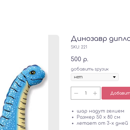
Динозавр дипл
SKU:
221
500
р.
добавить грузик
Добавить
шар надут гелием
Размер 50 х 80 см
летает от 3-х дней 