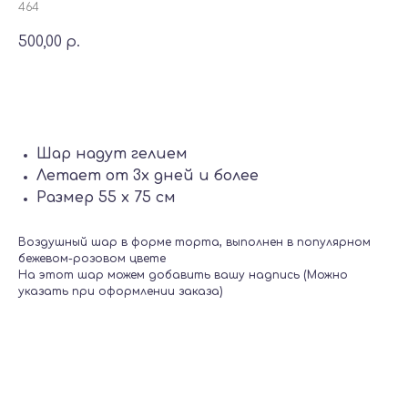
464
500,00
р.
Добавить в корзину
Шар надут гелием
Летает от 3х дней и более
Размер 55 х 75 см
Воздушный шар в форме торта, выполнен в популярном
бежевом-розовом цвете
На этот шар можем добавить вашу надпись (Можно
указать при оформлении заказа)