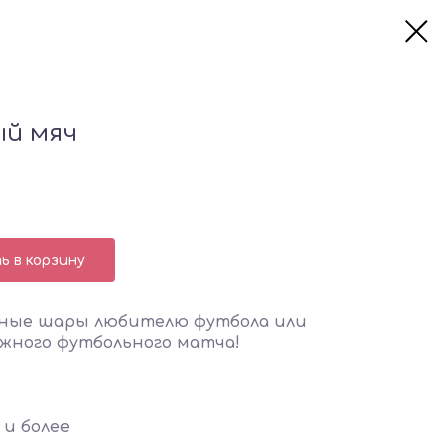
ый мяч
 в корзину
ные шары любителю футбола или
жного футбольного матча!
и более