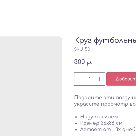
Круг футбольн
SKU:
50
300
р.
Добавить
Подарите эти воздуш
украсьте просмотр ва
Надут гелием
Размер 36х36 см
Летает от 3х дней 