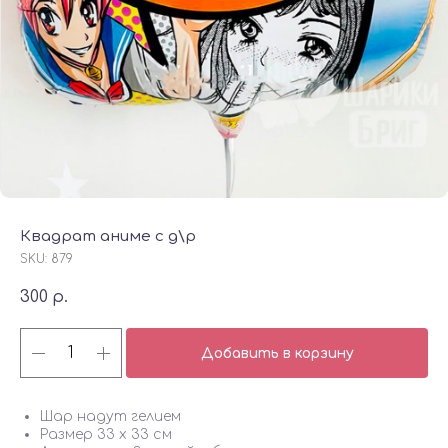
Квадрат аниме с д\р
SKU:
879
300
р.
Добавить в корзину
Шар надут гелием
Размер 33 х 33 см