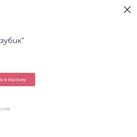
зубик"
 в корзину
олее