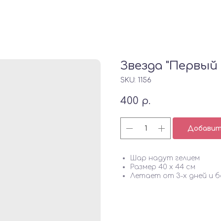
Звезда "Первый 
SKU:
1156
400
р.
Добавить
Шар надут гелием
Размер 40 х 44 см
Летает от 3-х дней и б