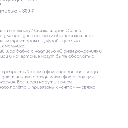
₽
дписью - 300 ₽
ки и технику? Связка шаров «Синий
о для праздника юного любителя машинок!
нным трактором и цифрой идеально
я мальчика.
й шар баблс с надписью «С днём рождения» и
писи и начертание могут быть абсолютно
 серебристый хром и фольгированная звезда
здают нежную праздничную фотозону для
ождения. Все шары надуты гелием,
ого полёта и привязаны к лентам — связка