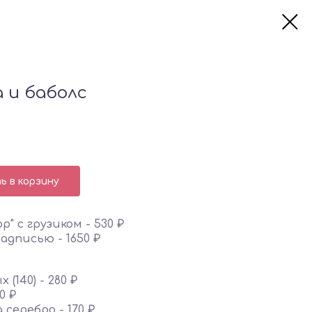
а и баболс
 в корзину
" с грузиком - 530 ₽
адписью - 1650 ₽
(140) - 280 ₽
0 ₽
серебро - 170 ₽