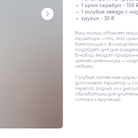
1 хром серебро - 150 
1 голубая звезда с на
грузик - 30 ₽
Ваш малыш обожает машин
трактор» — то, что нужн
Композиция с фольгирова
подойдёт для дня рождени
В набор входит прозрачны
именем именинника — над
любыми
Голубые латексные шары,
дополняют трактор и со
первого годика или дня р
обработаны для длительн
готова к вручению.