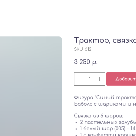
Трактор, связк
SKU:
612
3 250
р.
Добавить
Фигура "Синий трактор
Баболс с шариками и н
Связка из 6 шаров:
2 пастельных голубых 
1 белый шар (005) - 14
1 с конфетти крошка 