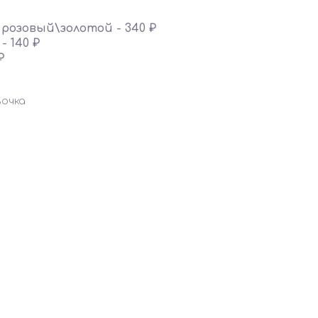
озовый\золотой - 340 ₽
- 140 ₽
₽
вочка