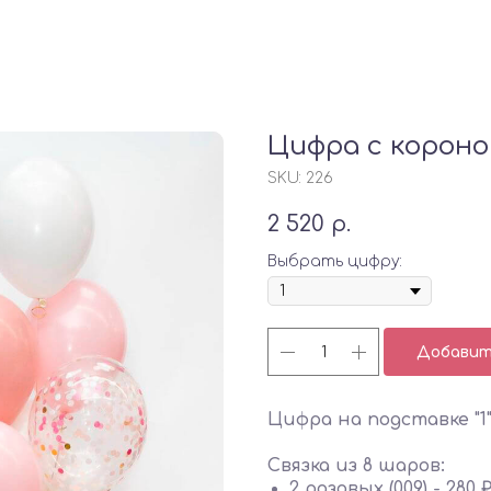
Цифра с короно
SKU:
226
2 520
р.
Выбрать цифру:
Добавить
Цифра на подставке "1" 
Связка из 8 шаров:
2 розовых (009) - 280 