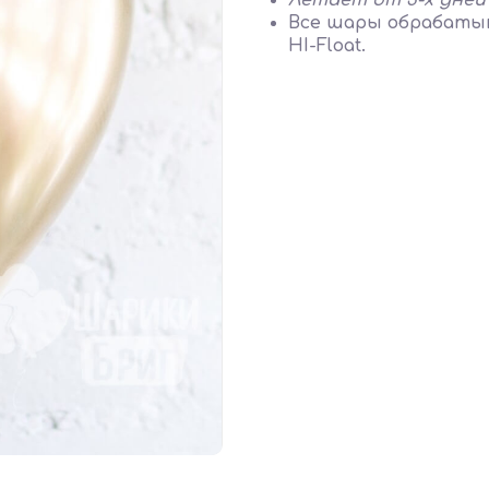
Летает от 3-х дней
Все шары обрабатыв
HI-Float.