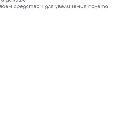
 и дольше
аем средством для увеличения полёта