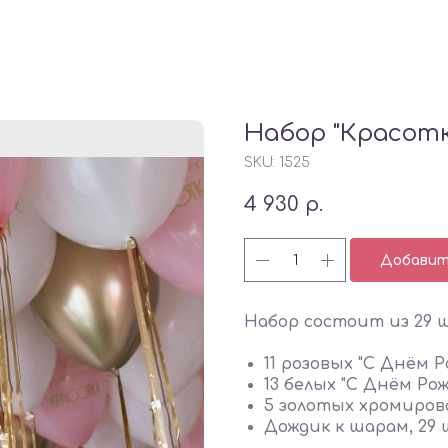
Набор "Красотк
SKU:
1525
4 930
р.
Добавить
Набор состоит из 29 
11 розовых "С Днём Ро
13 белых "С Днём Рож
5 золотых хромирова
Дождик к шарам, 29 ш