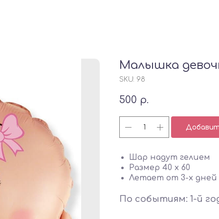
Малышка девоч
SKU:
98
500
р.
Добавить
Шар надут гелием
Размер 40 х 60
Летает от 3-х дней 
По событиям: 1-й го