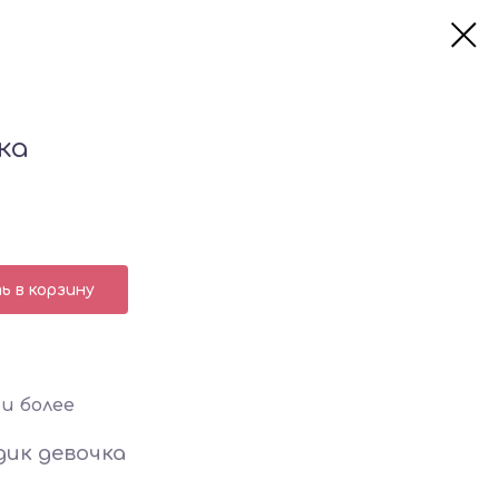
ка
 в корзину
и более
дик девочка