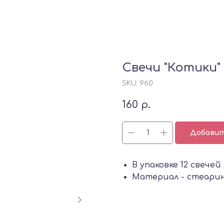
Свечи "Котики"
SKU:
960
160
р.
Добавит
В упаковке 12 свечей
Материал - стеари