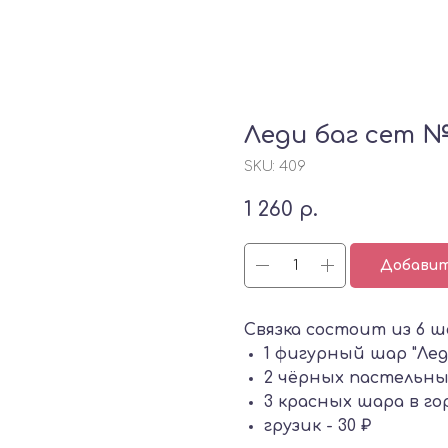
Леди баг сет №
SKU:
409
1 260
р.
Добавит
Связка состоит из 6 ш
1 фигурный шар "Леди
2 чёрных пастельных 
3 красных шара в го
грузик - 30 ₽