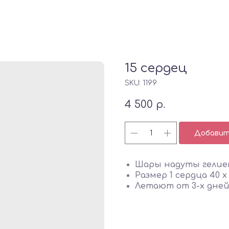
15 сердец
SKU:
1199
4 500
р.
Добавить
Шары надуты гелие
Размер 1 сердца 40 х
Летают от 3-х дней