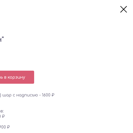
"
 в корзину
 шар с надписью - 1600 ₽
в:
0 ₽
900 ₽