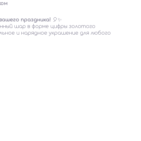
ком
вашего праздника!
🎈✨
нный шар в форме цифры золотого
льное и нарядное украшение для любого