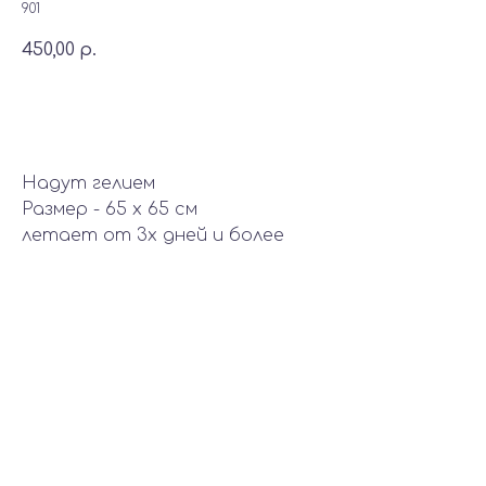
901
450,00
р.
Добавить в корзину
Надут гелием
Размер - 65 х 65 см
летает от 3х дней и более