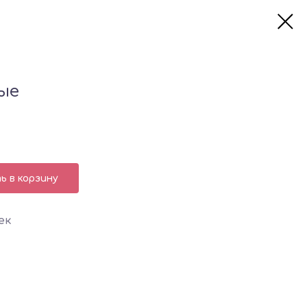
ые
 в корзину
ек