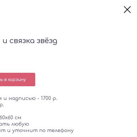
и связка звёзд
 в корзину
 и надписью - 1700 р.
р.
60х60 см
лать любую
ит и уточнит по телефону