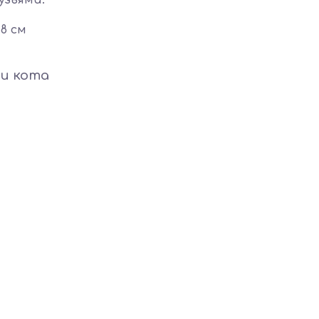
узьями.
18 см
ри кота