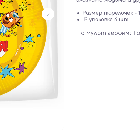
близкими людьми и др
Размер тарелочек - 
В упаковке 6 шт
По мульт героям: Т