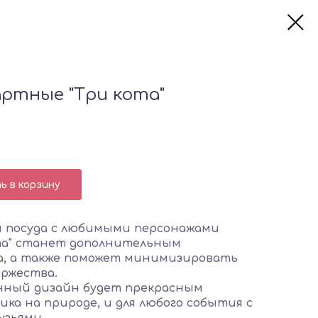
ртные "Три кота"
 в корзину
я посуда с любимыми персонажами
та" станет дополнительным
а, а также поможет минимизировать
ржества.
нный дизайн будет прекрасным
ка на природе, и для любого события с