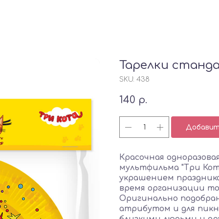
Тарелки станда
SKU:
438
140
р.
Добавить
Красочная одноразова
мультфильма "Три Ко
украшением праздник
время организации то
Оригинально подобра
атрибутом и для пикни