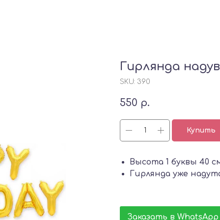
Гирлянда наду
SKU:
390
550
р.
Купить
Высота 1 буквы 40 с
Гирлянда уже надут
Заказать в WhatsApp