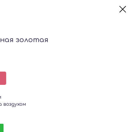
вная золотая
м
а воздухом