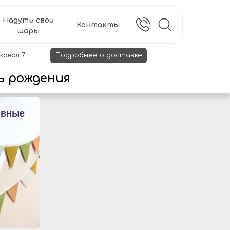
Надуть свои
Контакты
шары
ковая 7
Подробнее о доставке
ь рождения
ивные