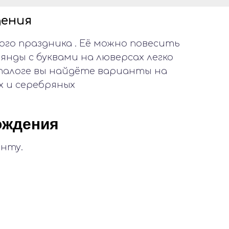
дения
ого праздника . Её можно повесить
янды с буквами на люверсах легко
талоге вы найдёте варианты на
х и серебряных
ождения
енту.