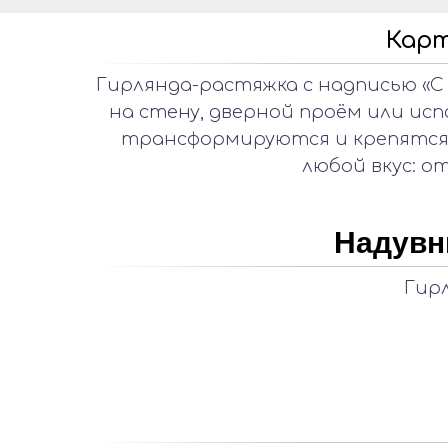
Карт
Гирлянда-растяжка с надписью «С 
на стену, дверной проём или исп
трансформируются и крепятся 
любой вкус: о
Надувн
Гирл