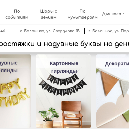
По
Шары с
По
Для кого
событиям
гелием
мультгероям
-46
г. Балашиха, ул. Свердлова 1В
г. Балашиха, ул. Пар
растяжки и надувные буквы на ден
дувные
Картонные
Декорат
рлянды
гирлянды