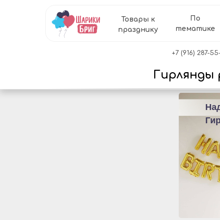
По
Товары к
тематике
празднику
+7 (916) 287-55
Гирлянды 
На
Ги