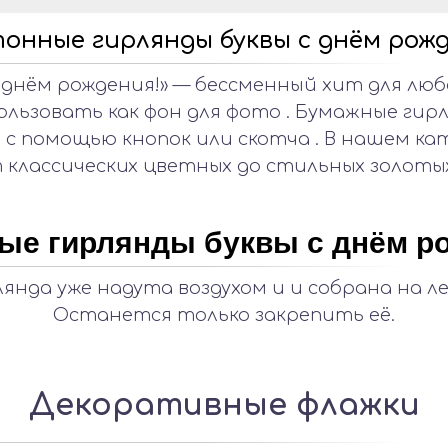
онные гирлянды буквы с днём рож
днём рождения!» — бессменный хит для люб
ользовать как фон для фото . Бумажные гирл
с помощью кнопок или скотча . В нашем ка
т классических цветных до стильных золоты
ые гирлянды буквы с днём р
янда уже надута воздухом и и собрана на л
Останется только закрепить её.
Декоративные флажки