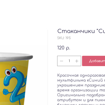
Стаканчики "С
SKU:
195
120
р.
Добавить
Красочная одноразова
мультфильма «Синий
украшением праздник
время организации то
Оригинально подобра
атрибутом и для пикни