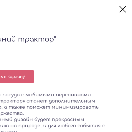
иний трактор"
 в корзину
я посуда с любимыми персонажами
 трактор» станет дополнительным
а, а также поможет минимизировать
ржества.
нный дизайн будет прекрасным
ка на природе, и для любого события с