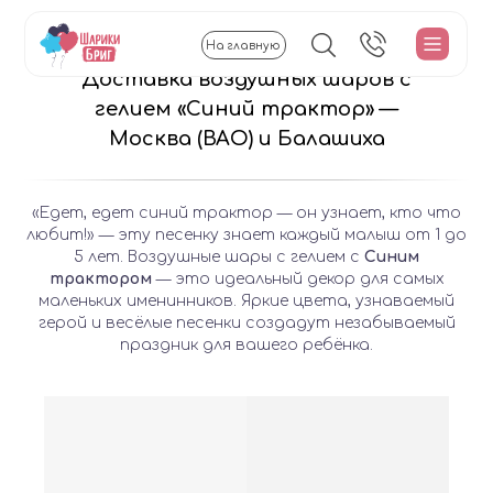
На главную
Доставка воздушных шаров с
гелием «Синий трактор» —
Москва (ВАО) и Балашиха
«Едет, едет синий трактор — он узнает, кто что
любит!» — эту песенку знает каждый малыш от 1 до
5 лет. Воздушные шары с гелием с
Синим
трактором
— это идеальный декор для самых
маленьких именинников. Яркие цвета, узнаваемый
герой и весёлые песенки создадут незабываемый
праздник для вашего ребёнка.