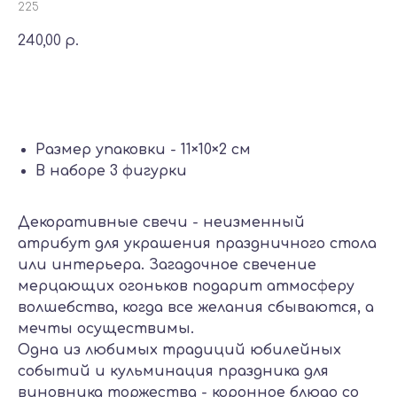
225
240,00
р.
Добавить в корзину
Размер упаковки - 11×10×2 см
В наборе 3 фигурки
Декоративные свечи - неизменный
атрибут для украшения праздничного стола
или интерьера. Загадочное свечение
мерцающих огоньков подарит атмосферу
волшебства, когда все желания сбываются, а
мечты осуществимы.
Одна из любимых традиций юбилейных
событий и кульминация праздника для
виновника торжества - коронное блюдо со