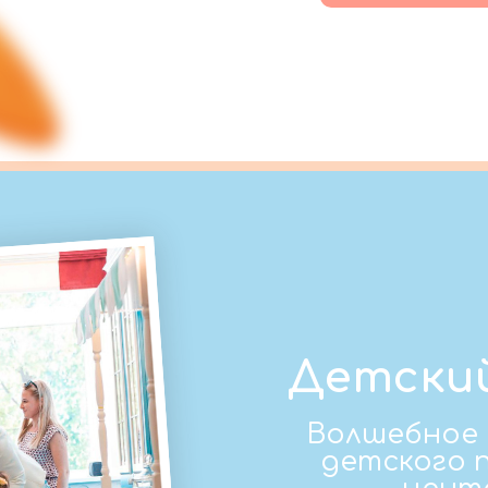
Детский
Волшебное
детского 