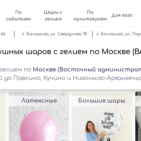
По
Шары с
По
Для кого
событиям
гелием
мультгероям
-46
г. Балашиха, ул. Свердлова 1В
г. Балашиха, ул. Пар
шных шаров с гелием по Москве (В
 гелием по
Москве (Восточный администрат
о Павлино, Кучино и Никольско-Архангельс
Латексные
Большие шары