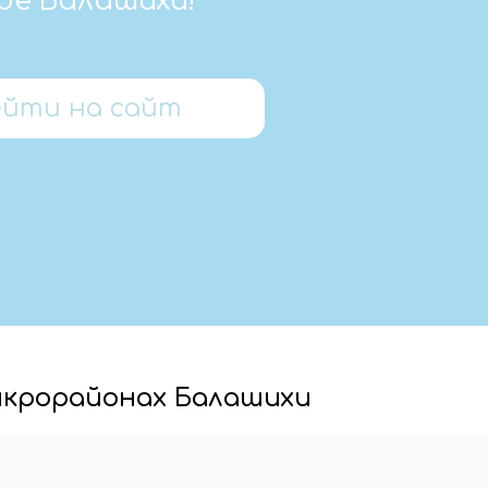
ре Балашихи!
ейти на сайт
микрорайонах Балашихи