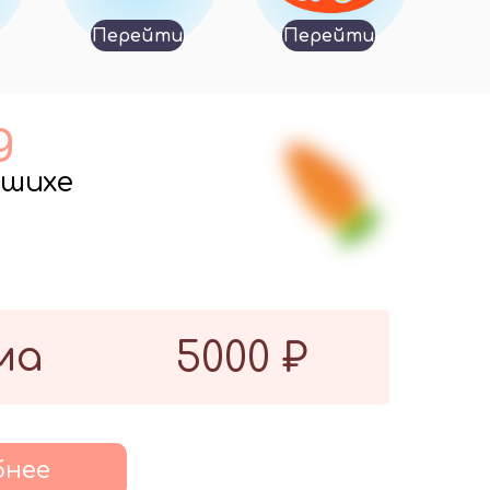
Перейти
Перейти
д
ашихе
ма
5000 ₽
бнее