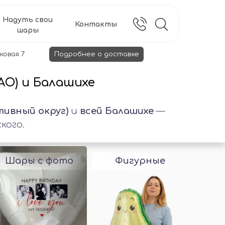
Надуть свои
Контакты
шары
ковая 7
Подробнее о доставке
АО) и Балашихе
ивный округ)
и
всей Балашихе
—
кого.
Шары с фото
Фигурные