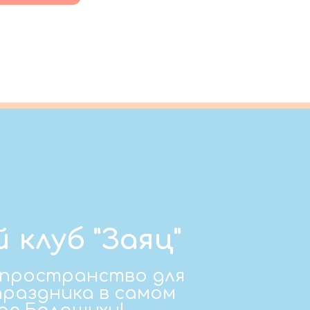
 клуб "Заяц"
 пространство для
праздника в самом