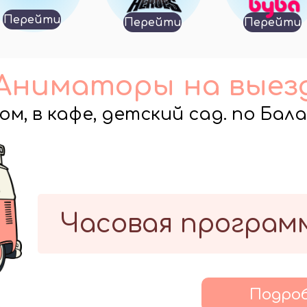
Перейти
Перейти
Перейти
Аниматоры на выез
ом, в кафе, детский сад. по Бал
Часовая програм
Подро