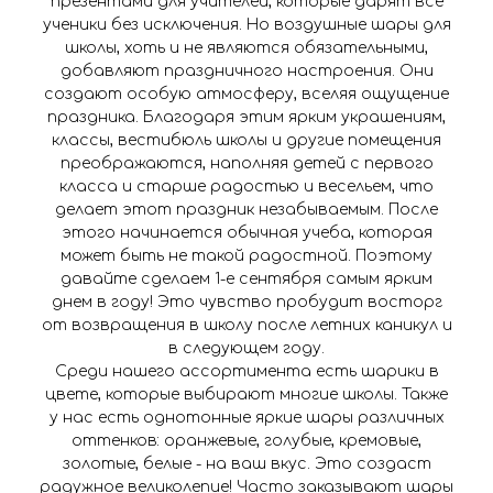
презентами для учителей, которые дарят все
ученики без исключения. Но воздушные шары для
школы, хоть и не являются обязательными,
добавляют праздничного настроения. Они
создают особую атмосферу, вселяя ощущение
праздника. Благодаря этим ярким украшениям,
классы, вестибюль школы и другие помещения
преображаются, наполняя детей с первого
класса и старше радостью и весельем, что
делает этот праздник незабываемым. После
этого начинается обычная учеба, которая
может быть не такой радостной. Поэтому
давайте сделаем 1-е сентября самым ярким
днем в году! Это чувство пробудит восторг
от возвращения в школу после летних каникул и
в следующем году.
Среди нашего ассортимента есть шарики в
цвете, которые выбирают многие школы. Также
у нас есть однотонные яркие шары различных
оттенков: оранжевые, голубые, кремовые,
золотые, белые - на ваш вкус. Это создаст
радужное великолепие! Часто заказывают шары