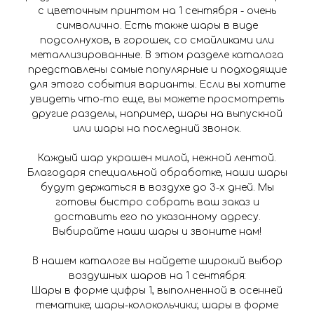
с цветочным принтом на 1 сентября - очень
символично. Есть также шары в виде
подсолнухов, в горошек, со смайликами или
металлизированные. В этом разделе каталога
представлены самые популярные и подходящие
для этого события варианты. Если вы хотите
увидеть что-то еще, вы можете просмотреть
другие разделы, например, шары на выпускной
или шары на последний звонок.
Каждый шар украшен милой, нежной лентой.
Благодаря специальной обработке, наши шары
будут держаться в воздухе до 3-х дней. Мы
готовы быстро собрать ваш заказ и
доставить его по указанному адресу.
Выбирайте наши шары и звоните нам!
В нашем каталоге вы найдете широкий выбор
воздушных шаров на 1 сентября:
Шары в форме цифры 1, выполненной в осенней
тематике; шары-колокольчики; шары в форме