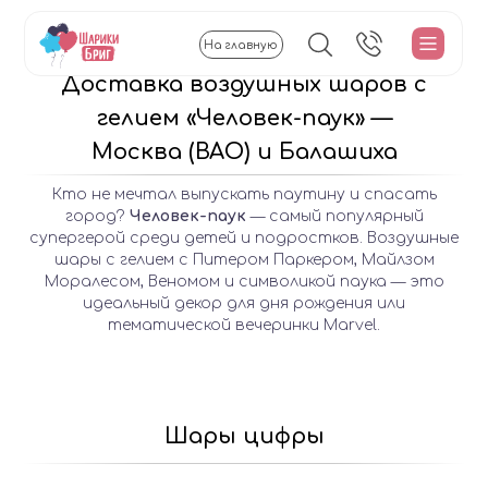
На главную
Доставка воздушных шаров с
гелием «Человек-паук» —
Москва (ВАО) и Балашиха
Кто не мечтал выпускать паутину и спасать
город?
Человек-паук
— самый популярный
супергерой среди детей и подростков. Воздушные
шары с гелием с Питером Паркером, Майлзом
Моралесом, Веномом и символикой паука — это
идеальный декор для дня рождения или
тематической вечеринки Marvel.
Шары цифры